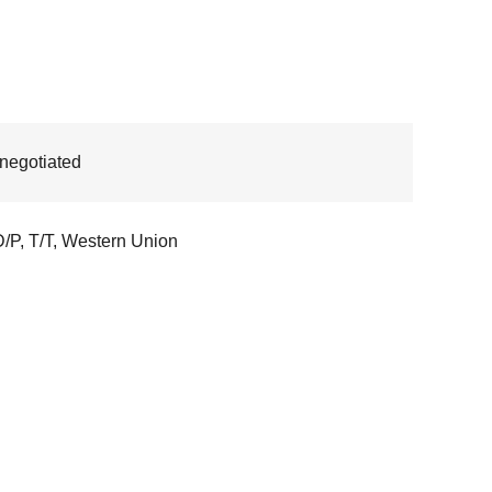
 negotiated
D/P, T/T, Western Union