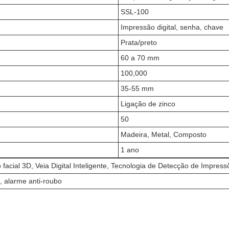
SSL-100
Impressão digital, senha, chave
Prata/preto
60 a 70 mm
100,000
35-55 mm
Ligação de zinco
50
Madeira, Metal, Composto
1 ano
acial 3D, Veia Digital Inteligente, Tecnologia de Detecção de Impres
, alarme anti-roubo