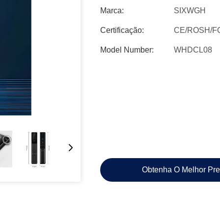
Marca:
SIXWGH
Certificação:
CE/ROSH/F
Model Number:
WHDCL08
Obtenha O Melhor Pr