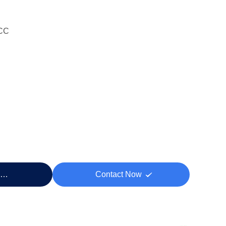
CC
eço
Contact Now