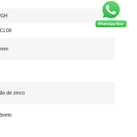
WGH
CL08
0mm
ão de zinco
/preto