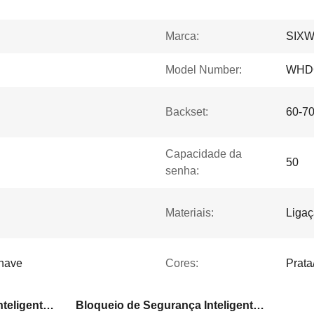
Marca:
SIX
Model Number:
WHD
Backset:
60-7
Capacidade da
50
senha:
Materiais:
Ligaç
chave
Cores:
Prata
Bloqueio de Segurança Inteligente de 60 a 70 mm
Bloqueio de Segurança Inteligente de Segurança Interior