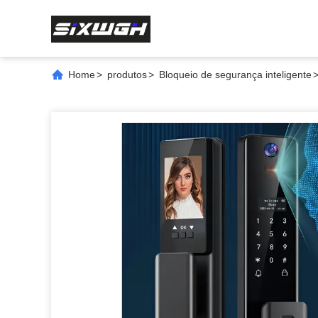
Home
>
produtos
>
Bloqueio de segurança inteligente