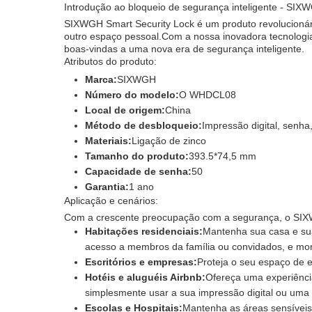
Introdução ao bloqueio de segurança inteligente - SIX
SIXWGH Smart Security Lock é um produto revolucionár
outro espaço pessoal.Com a nossa inovadora tecnologia 
boas-vindas a uma nova era de segurança inteligente.
Atributos do produto:
Marca:
SIXWGH
Número do modelo:
O WHDCL08
Local de origem:
China
Método de desbloqueio:
Impressão digital, senha
Materiais:
Ligação de zinco
Tamanho do produto:
393.5*74,5 mm
Capacidade de senha:
50
Garantia:
1 ano
Aplicação e cenários:
Com a crescente preocupação com a segurança, o SIXWG
Habitações residenciais:
Mantenha sua casa e sua
acesso a membros da família ou convidados, e mon
Escritórios e empresas:
Proteja o seu espaço de e
Hotéis e aluguéis Airbnb:
Ofereça uma experiênci
simplesmente usar a sua impressão digital ou uma 
Escolas e Hospitais:
Mantenha as áreas sensíveis