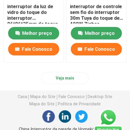
interruptor da luz de
interruptor de controle
vidro do toque do
sem fio do interruptor
interruptor
30m Tuya do toque de
86*86*35mm do toque
400W Zigbee
de Zigbee da faixa
Melhor preço
Melhor preço
400W
Fale Conosco
Fale Conosco
Veja mais
Casa
Mapa do Site
Fale Conosco
Desktop Site
Mapa do Site
Política de Privacidade
China Interruptor da parede de Homekit supplier.