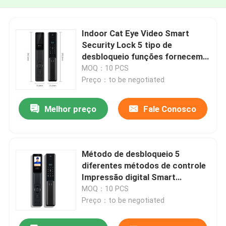
Indoor Cat Eye Video Smart
Security Lock 5 tipo de
desbloqueio funções fornecem a
maior segurança sistema de
MOQ：10 PCS
segurança doméstica
Preço：to be negotiated
Melhor preço
Fale Conosco
Método de desbloqueio 5
diferentes métodos de controle
Impressão digital Smart
Security Lock suporte
MOQ：10 PCS
Desbloqueio facial e múltiplas
Preço：to be negotiated
funções