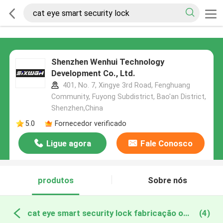
Shenzhen Wenhui Technology
Development Co., Ltd.
401, No. 7, Xingye 3rd Road, Fenghuang
Community, Fuyong Subdistrict, Bao'an District,
Shenzhen,China
5.0
Fornecedor verificado
Ligue agora
Fale Conosco
produtos
Sobre nós
cat eye smart security lock fabricação online
(4)