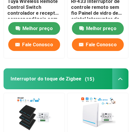
Tuya Wireless Remote
RF433 Interruptor de
Control Switch
controle remoto sem
Câmera do Monitor Inteligente
controlador e receptor
fio Painel de vidro de
correspondência com
cristal Interruptor de
Tuya módulo suporte
toque com disjuntor de
Melhor preço
Melhor preço
Google Alexa controle
10A refit circuito da
Zigbee Gateway
de voz
versão antiga
Fale Conosco
Fale Conosco
Zigbee Gateway
Sistema de Casa Inteligente/Gateway
Interruptor do toque de Zigbee
(15)