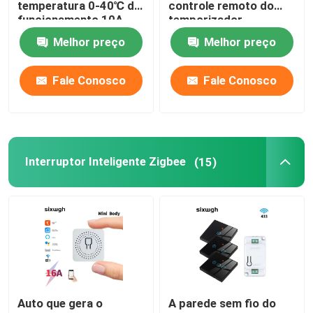
temperatura 0-40℃ do
controle remoto do
funcionamento 10A
temporizador
Interruptor de controle remoto sem fio
Melhor preço
Melhor preço
Fale Conosco
Fale Conosco
Interruptor do toque de Zigbee
Soquete esperto de Wifi
Interruptor Inteligente Zigbee
(15)
Soquete esperto de Zigbee
Soquete esperto de Homekit
Auto - interruptor sem fio posto
Sensor de Alarme Inteligente
Auto que gera o
A parede sem fio do