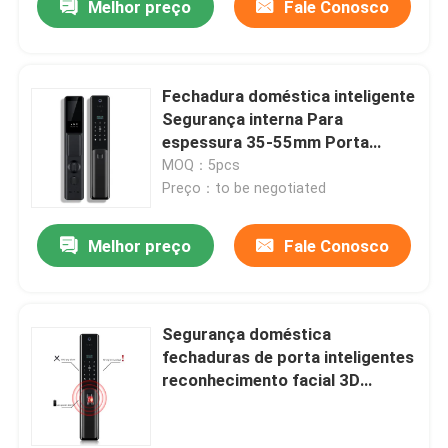
Melhor preço
Fale Conosco
Fechadura doméstica inteligente
Segurança interna Para
espessura 35-55mm Porta
fechadura inteligente fornecer o
MOQ：5pcs
controle mais sistema de
Preço：to be negotiated
segurança da casa
Melhor preço
Fale Conosco
Segurança doméstica
fechaduras de porta inteligentes
reconhecimento facial 3D
contrasinal multifunções mais
sistema de segurança