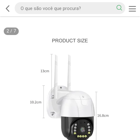
2
/
7