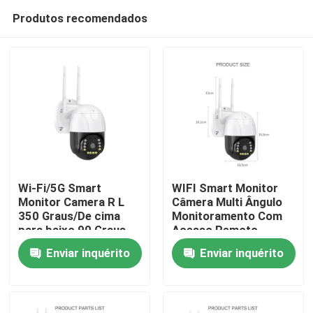
Produtos recomendados
Wi-Fi/5G Smart
WIFI Smart Monitor
Monitor Camera R L
Câmera Multi Ângulo
350 Graus/De cima
Monitoramento Com
Casa
para baixo 90 Graus
Acesso Remoto
Acesso remoto
Fornecer a maior
Enviar inquérito
Enviar inquérito
segurança garantia de
Produtos
segurança em casa
Sobre nós