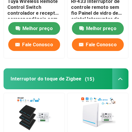
Tuya Wireless Remote
RF433 Interruptor de
Control Switch
controle remoto sem
Câmera do Monitor Inteligente
controlador e receptor
fio Painel de vidro de
correspondência com
cristal Interruptor de
Tuya módulo suporte
toque com disjuntor de
Melhor preço
Melhor preço
Google Alexa controle
10A refit circuito da
Zigbee Gateway
de voz
versão antiga
Fale Conosco
Fale Conosco
Zigbee Gateway
Sistema de Casa Inteligente/Gateway
Interruptor do toque de Zigbee
(15)