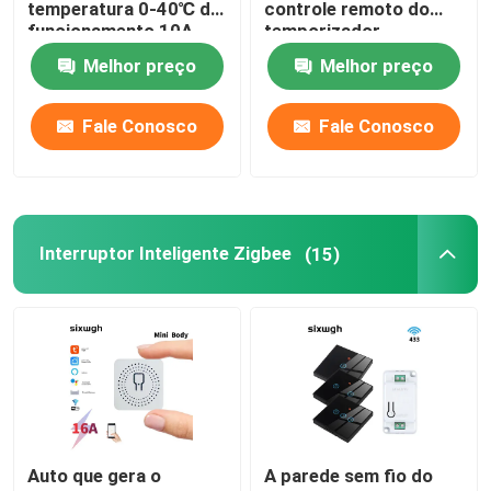
temperatura 0-40℃ do
controle remoto do
funcionamento 10A
temporizador
Interruptor de controle remoto sem fio
Melhor preço
Melhor preço
Fale Conosco
Fale Conosco
Interruptor do toque de Zigbee
Soquete esperto de Wifi
Interruptor Inteligente Zigbee
(15)
Soquete esperto de Zigbee
Soquete esperto de Homekit
Auto - interruptor sem fio posto
Sensor de Alarme Inteligente
Auto que gera o
A parede sem fio do