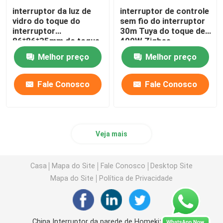
interruptor da luz de
interruptor de controle
vidro do toque do
sem fio do interruptor
interruptor
30m Tuya do toque de
86*86*35mm do toque
400W Zigbee
de Zigbee da faixa
Melhor preço
Melhor preço
400W
Fale Conosco
Fale Conosco
Veja mais
Casa
Mapa do Site
Fale Conosco
Desktop Site
Mapa do Site
Política de Privacidade
China Interruptor da parede de Homekit supplier.