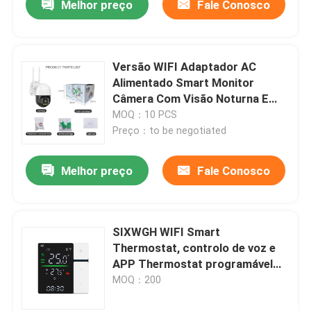
Melhor preço
Fale Conosco
Versão WIFI Adaptador AC
Alimentado Smart Monitor
Câmera Com Visão Noturna E
Dual-Way Audio Câmera
MOQ：10 PCS
inteligente
Preço：to be negotiated
Melhor preço
Fale Conosco
SIXWGH WIFI Smart
Thermostat, controlo de voz e
APP Thermostat programável
para aquecimento eléctrico
MOQ：200
caldeira de água para uso