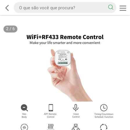
2
/
6