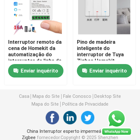
Interruptor de controle remoto sem fio
Interruptor do toque de Zigbee
Interruptor remoto da
Pino de madeira
cena de Homekit da
inteligente do
automatização do
interruptor de Tuya
Soquete esperto de Wifi
interruptor da linha de
Zigbee Homekit
Homekit do controle
Enviar inquérito
Enviar inquérito
da voz
Soquete esperto de Zigbee
Soquete esperto de Homekit
Casa
Mapa do Site
Fale Conosco
Desktop Site
Mapa do Site
Política de Privacidade
Auto - interruptor sem fio posto
China Interruptor esperto impermeável de
Sensor de Alarme Inteligente
Zigbee
fornecedor.Copyright © 2025 Shenzhen