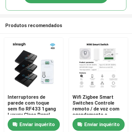
Produtos recomendados
Casa
Interruptores de
Wifi Zigbee Smart
parede com toque
Switches Controle
sem fio RF433 1gang
remoto / de voz com
Produtos
Luxury Glass Panel
agendamento e
Remote Control
automação
Enviar inquérito
Enviar inquérito
Switch Light support
Sobre nós