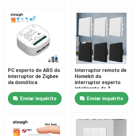
voice control
Excursão da fábrica
Controle da qualidade
Contacte-nos
PC esperto do ABS do
Interruptor remoto de
Peça umas citações
interruptor de Zigbee
Homekit do
da domótica
interruptor esperto
inteligente de 3
Interruptor esperto de Homekit
maneiras
Enviar inquérito
Enviar inquérito
Interruptores Wi-Fi Inteligentes
Interruptor Inteligente Zigbee