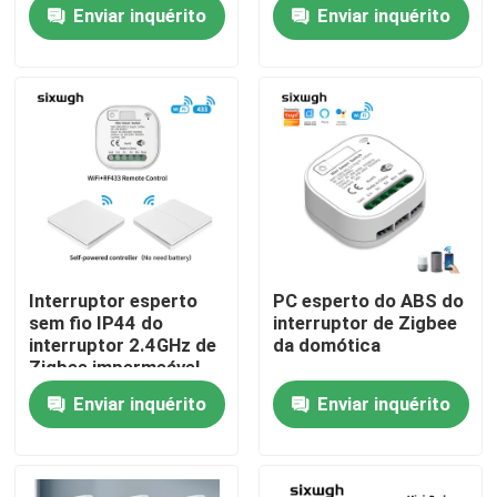
Remote Control
automação
Enviar inquérito
Enviar inquérito
Switch Light support
voice control
Excursão da fábrica
Controle da qualidade
Contacte-nos
Peça umas citações
Interruptor esperto
PC esperto do ABS do
sem fio IP44 do
interruptor de Zigbee
Interruptor esperto de Homekit
interruptor 2.4GHz de
da domótica
Zigbee impermeável
Enviar inquérito
Enviar inquérito
Interruptores Wi-Fi Inteligentes
Interruptor Inteligente Zigbee