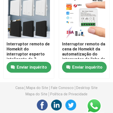
Interruptor de controle remoto sem fio
Interruptor do toque de Zigbee
Interruptor remoto de
Interruptor remoto da
Soquete esperto de Wifi
Homekit do
cena de Homekit da
interruptor esperto
automatização do
inteligente de 3
interruptor da linha de
Soquete esperto de Zigbee
maneiras
Homekit do controle
Enviar inquérito
Enviar inquérito
da voz
Soquete esperto de Homekit
Casa
Mapa do Site
Fale Conosco
Desktop Site
Auto - interruptor sem fio posto
Mapa do Site
Política de Privacidade
Sensor de Alarme Inteligente