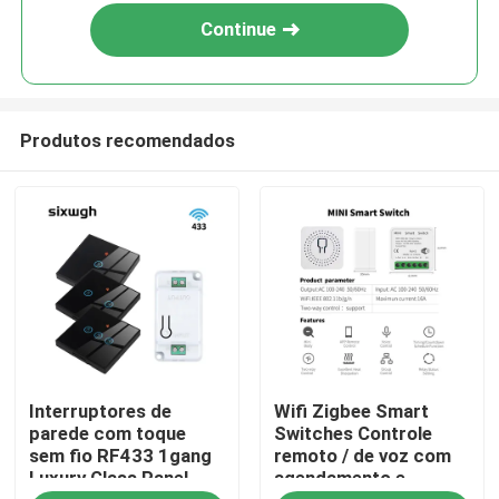
Continue
Produtos recomendados
Casa
Interruptores de
Wifi Zigbee Smart
Produtos
parede com toque
Switches Controle
sem fio RF433 1gang
remoto / de voz com
Luxury Glass Panel
agendamento e
Sobre nós