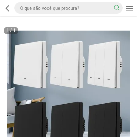
1
/
1