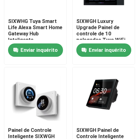
Excursão da fábrica
SIXWHG Tuya Smart
SIXWGH Luxury
Life Alexa Smart Home
Upgrade Painel de
Gateway Hub
controle de 10
Controle da qualidade
Inteligente
polegadas Tuya WiFi
Multifuncional para
Zigbee Gateway App
Enviar inquérito
Enviar inquérito
Casa Inteira Controle
Voz Música de fundo
Contacte-nos
para Dispositivos
Multi-Scenário Bar
Bluetooth Zigbee
Peça umas citações
Interruptor esperto de Homekit
Interruptores Wi-Fi Inteligentes
Painel de Controle
SIXWGH Painel de
Interruptor Inteligente Zigbee
Inteligente SIXWGH
Controle Inteligente