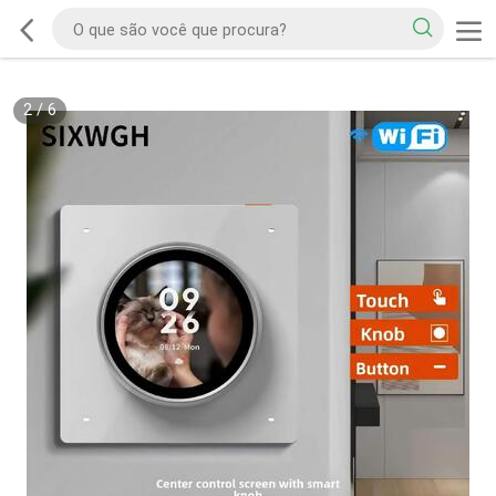
2
/
6