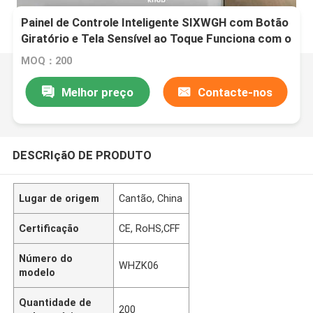
Painel de Controle Inteligente SIXWGH com Botão
Giratório e Tela Sensível ao Toque Funciona com o
Aplicativo Tuya Smart Life para Controle de Cena
MOQ：200
HVAC Automação Residencial EUA/UE
Melhor preço
Contacte-nos
DESCRIçãO DE PRODUTO
Lugar de origem
Cantão, China
Certificação
CE, RoHS,CFF
Número do
WHZK06
modelo
Quantidade de
200