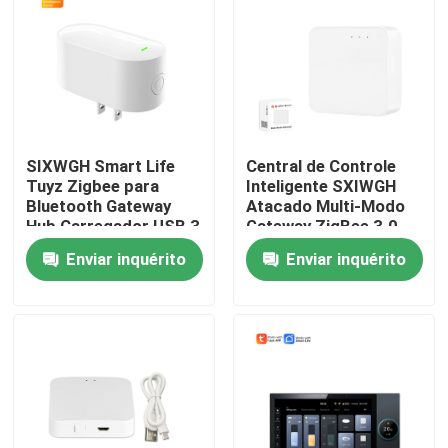
SIXWGH Smart Life
Central de Controle
Tuyz Zigbee para
Inteligente SXIWGH
Bluetooth Gateway
Atacado Multi-Modo
Hub Carregador USB 3
Gateway ZigBee 3.0
em 1 Multi-Protocolo
para Bluetooth WiFi
Enviar inquérito
Enviar inquérito
Dispositivos de Casa
Hub Compatível Tuya
Inteligente
Google Home
Alexa/Google Home
Casa
Produtos
Sobre nós