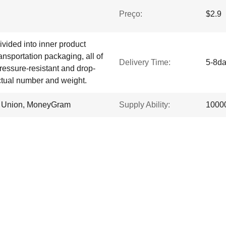
Preço:
$2.9
vided into inner product
nsportation packaging, all of
Delivery Time:
5-8d
ressure-resistant and drop-
actual number and weight.
rn Union, MoneyGram
Supply Ability:
1000