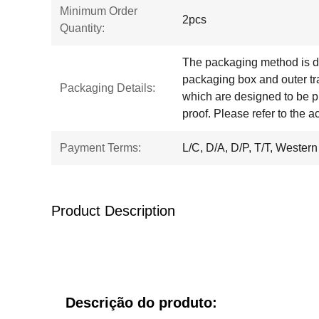
Minimum Order
2pcs
Quantity:
The packaging method is di
packaging box and outer tra
Packaging Details:
which are designed to be p
proof. Please refer to the 
Payment Terms:
L/C, D/A, D/P, T/T, Weste
Product Description
Descrição do produto: