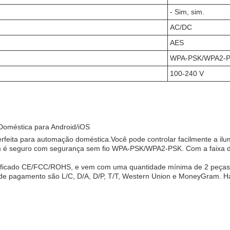
- Sim, sim.
AC/DC
AES
WPA-PSK/WPA2-
100-240 V
oméstica para Android/iOS
ita para automação doméstica.Você pode controlar facilmente a ilumi
bém é seguro com segurança sem fio WPA-PSK/WPA2-PSK. Com a faixa 
tificado CE/FCC/ROHS, e vem com uma quantidade mínima de 2 peças.
s de pagamento são L/C, D/A, D/P, T/T, Western Union e MoneyGram.