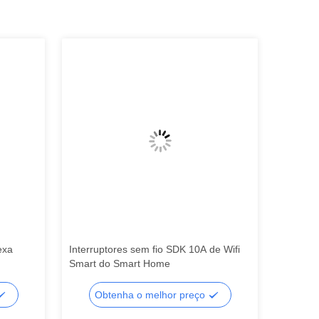
exa
Interruptores sem fio SDK 10A de Wifi
SIXWGH 
Smart do Smart Home
controla
toque da
Obtenha o melhor preço
Ob