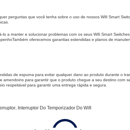
squer perguntas que você tenha sobre o uso de nossos Wifi Smart Sw
icas.
lo a manter e solucionar problemas com os seus Wifi Smart Switches.
mpenhoTambém oferecemos garantias estendidas e planos de manutençã
stidas de espuma para evitar qualquer dano ao produto durante o tra
e amendoins para garantir que o produto chegue a seu destino com s
eio respeitável para garantir uma entrega rápida e segura.
erruptor
,
Interruptor Do Temporizador Do Wifi