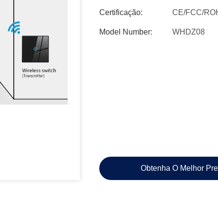
Certificação:
CE/FCC/RO
Model Number:
WHDZ08
Obtenha O Melhor Pr