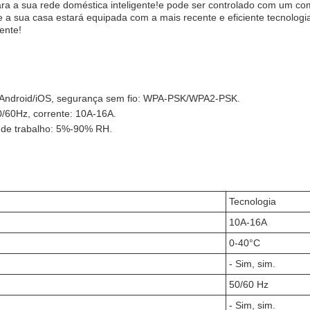
para a sua rede doméstica inteligente!e pode ser controlado com um 
 a sua casa estará equipada com a mais recente e eficiente tecnolog
ente!
Android/iOS, segurança sem fio: WPA-PSK/WPA2-PSK.
0/60Hz, corrente: 10A-16A.
de trabalho: 5%-90% RH.
Tecnologia
10A-16A
0-40°C
- Sim, sim.
50/60 Hz
- Sim, sim.