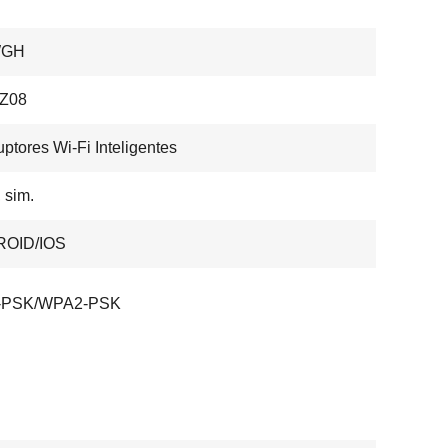
WGH
Z08
ruptores Wi-Fi Inteligentes
, sim.
OID/IOS
-PSK/WPA2-PSK