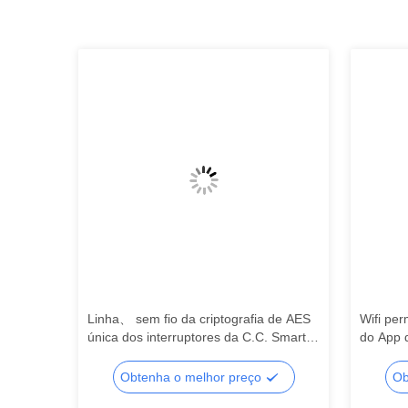
Video
trole
Linha、 sem fio da criptografia de AES
Wifi per
Wifi
única dos interruptores da C.C. Smart
do App 
da C.A. do interruptor
Obtenha o melhor preço
Ob