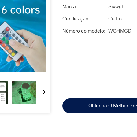
Marca:
Sixwgh
Certificação:
Ce Fcc
Número do modelo:
WGHMGD
Obtenha O Melhor Pr