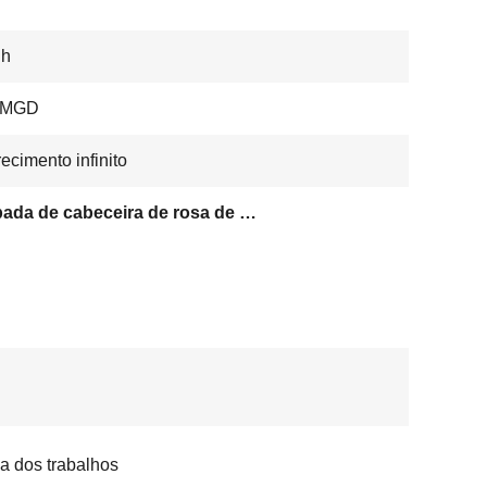
gh
MGD
ecimento infinito
Lâmpada de cabeceira de rosa de escurecimento infinito
ia dos trabalhos