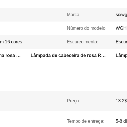
Marca:
sixw
Número do modelo:
WGH
am 16 cores
Escurecimento:
Escur
Lâmpada de mesa de cama rosa RGB
Lâmpada de cabeceira de rosa RGB deslumbrante
Preço:
13.2$
Tempo de entrega:
5-8 d