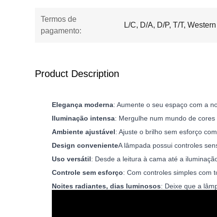
Termos de
L/C, D/A, D/P, T/T, Weste
pagamento:
Product Description
Elegança moderna
: Aumente o seu espaço com a n
Iluminação intensa
: Mergulhe num mundo de cores 
Ambiente ajustável
: Ajuste o brilho sem esforço com
Design conveniente
A lâmpada possui controles sen
Uso versátil
: Desde a leitura à cama até a iluminaç
Controle sem esforço
: Com controles simples com to
Noites radiantes, dias luminosos
: Deixe que a lâm