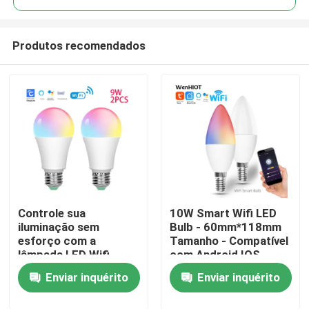
Produtos recomendados
Controle sua
10W Smart Wifi LED
Casa
iluminação sem
Bulb - 60mm*118mm
esforço com a
Tamanho - Compatível
lâmpada LED Wifi
com Android IOS
Produtos
inteligente com Tuya
Enviar inquérito
Enviar inquérito
Sobre nós