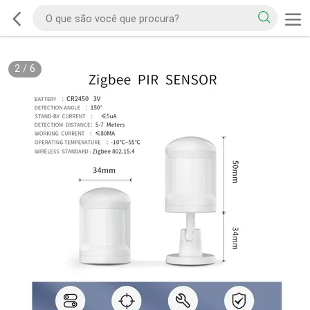
2
/
6