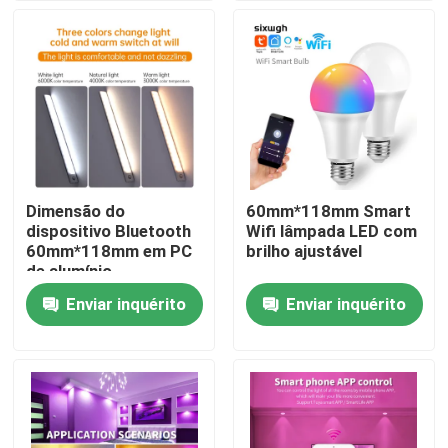
Excursão da fábrica
Controle da qualidade
Contacte-nos
Dimensão do
60mm*118mm Smart
dispositivo Bluetooth
Wifi lâmpada LED com
Peça umas citações
60mm*118mm em PC
brilho ajustável
de alumínio
Enviar inquérito
Enviar inquérito
Interruptor esperto de Homekit
Interruptores Wi-Fi Inteligentes
Interruptor Inteligente Zigbee