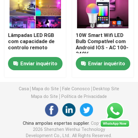
Interruptor de controle remoto sem fio
Lâmpadas LED RGB
10W Smart Wifi LED
Interruptor do toque de Zigbee
com capacidade de
Bulb Compatível com
controlo remoto
Android IOS - AC 100-
240V
Soquete esperto de Wifi
Enviar inquérito
Enviar inquérito
Soquete esperto de Zigbee
Casa
Mapa do Site
Fale Conosco
Desktop Site
Soquete esperto de Homekit
Mapa do Site
Política de Privacidade
Auto - interruptor sem fio posto
China ampolas espertas supplier.
Copyright ©
2026 Shenzhen Wenhui Technology
Sensor de Alarme Inteligente
Development Co., Ltd.. All Rights Reserved.