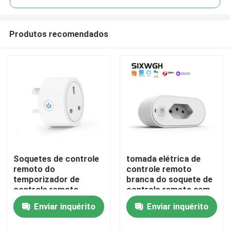
Produtos recomendados
Soquetes de controle
tomada elétrica de
Casa
remoto do
controle remoto
temporizador de
branca do soquete de
controle remoto
controle remoto sem
Produtos
esperto BRITÂNICO
fio do ABS 2200W
Enviar inquérito
Enviar inquérito
do monitor de poder
do rádio do soquete
Sobre nós