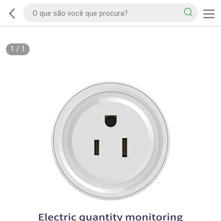
1
/
1