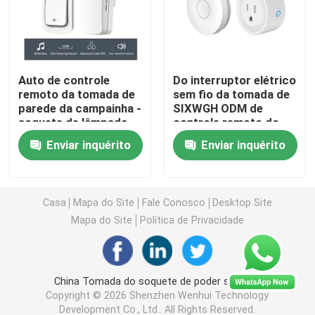
Interruptor de controle remoto sem fio
Auto de controle
Do interruptor elétrico
Interruptor do toque de Zigbee
remoto da tomada de
sem fio da tomada de
parede da campainha -
SIXWGH ODM de
soquete de lâmpada
controle remoto do
Soquete esperto de Wifi
impermeável posto de
OEM da tomada de
Enviar inquérito
Enviar inquérito
150M Remote Control
poder
Light
Soquete esperto de Zigbee
Casa
Mapa do Site
Fale Conosco
Desktop Site
Soquete esperto de Homekit
Mapa do Site
Política de Privacidade
Auto - interruptor sem fio posto
China Tomada do soquete de poder supplier.
Copyright © 2026 Shenzhen Wenhui Technology
Sensor de Alarme Inteligente
Development Co., Ltd.. All Rights Reserved.