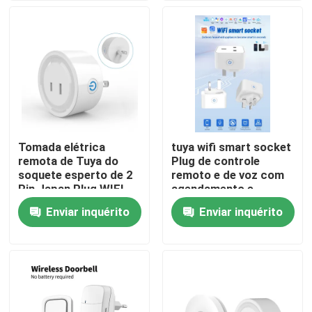
de WIFI
Excursão da fábrica
Controle da qualidade
Contacte-nos
Tomada elétrica
tuya wifi smart socket
remota de Tuya do
Plug de controle
Peça umas citações
soquete esperto de 2
remoto e de voz com
Pin Japan Plug WIFI
agendamento e
funções de
Enviar inquérito
Enviar inquérito
Interruptor esperto de Homekit
automação suportar
controle de voz Alexa
Interruptores Wi-Fi Inteligentes
Interruptor Inteligente Zigbee