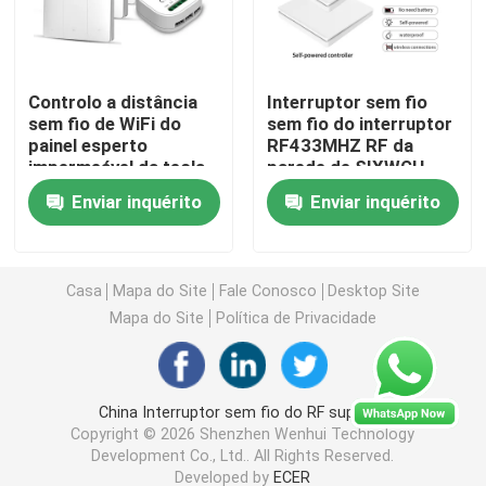
Interruptor de controle remoto sem fio
Controlo a distância
Interruptor sem fio
sem fio de WiFi do
sem fio do interruptor
Interruptor do toque de Zigbee
painel esperto
RF433MHZ RF da
impermeável da tecla
parede de SIXWGH
do interruptor de Tuya
Soquete esperto de Wifi
Enviar inquérito
Enviar inquérito
Soquete esperto de Zigbee
Casa
Mapa do Site
Fale Conosco
Desktop Site
Mapa do Site
Política de Privacidade
Soquete esperto de Homekit
Auto - interruptor sem fio posto
China Interruptor sem fio do RF supplier.
Copyright © 2026 Shenzhen Wenhui Technology
Development Co., Ltd.. All Rights Reserved.
Sensor de Alarme Inteligente
Developed by
ECER