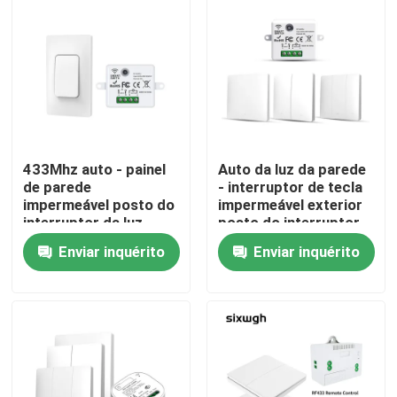
Excursão da fábrica
Controle da qualidade
Contacte-nos
433Mhz auto - painel
Auto da luz da parede
de parede
- interruptor de tecla
impermeável posto do
impermeável exterior
Peça umas citações
interruptor da luz
posto do interruptor
remoto sem fio do
sem fio
Enviar inquérito
Enviar inquérito
interruptor
Interruptor esperto de Homekit
Interruptores Wi-Fi Inteligentes
Interruptor Inteligente Zigbee