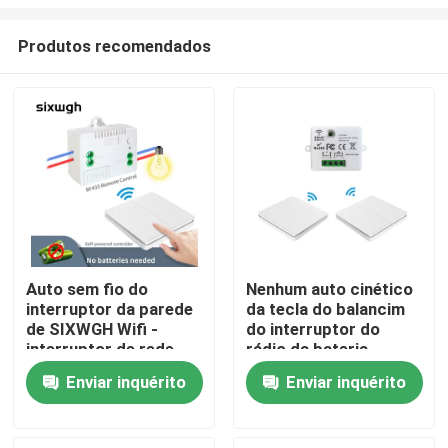
Produtos recomendados
Auto sem fio do
Nenhum auto cinético
interruptor da parede
da tecla do balancim
Casa
de SIXWGH Wifi -
do interruptor do
interruptor de rede
rádio da bateria -
posto
interruptor da luz
Produtos
Enviar inquérito
Enviar inquérito
posto
Sobre nós