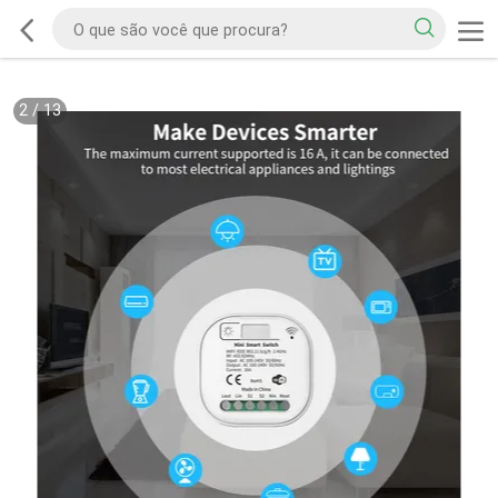
2
/
13