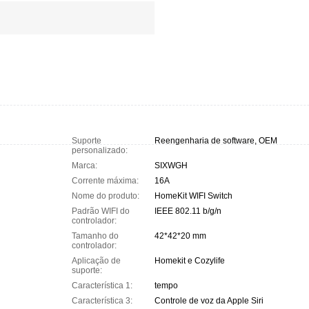
Suporte
Reengenharia de software, OEM
personalizado:
Marca:
SIXWGH
Corrente máxima:
16A
Nome do produto:
HomeKit WIFI Switch
Padrão WIFI do
IEEE 802.11 b/g/n
controlador:
Tamanho do
42*42*20 mm
controlador:
Aplicação de
Homekit e Cozylife
suporte:
Característica 1:
tempo
Característica 3:
Controle de voz da Apple Siri