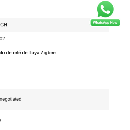
WGH
02
o de relé de Tuya Zigbee
 negotiated
s