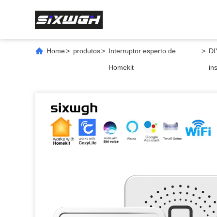
Home
>
produtos
>
Interruptor esperto de
>
DI
Homekit
in