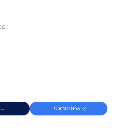
CC
eço
Contact Now