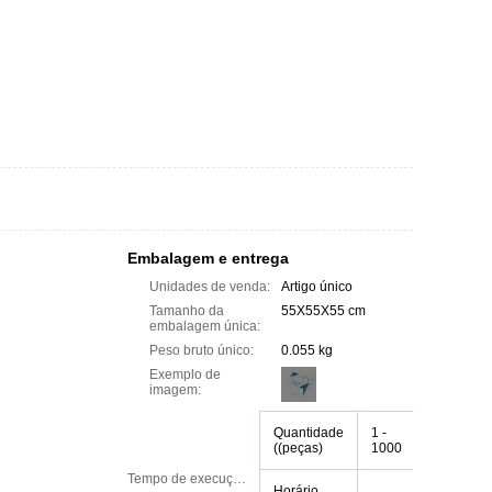
Embalagem e entrega
Unidades de venda:
Artigo único
Tamanho da
55X55X55 cm
embalagem única:
Peso bruto único:
0.055 kg
Exemplo de
imagem:
Quantidade
1 -
> 1000
((peças)
1000
Tempo de execução:
Horário
A