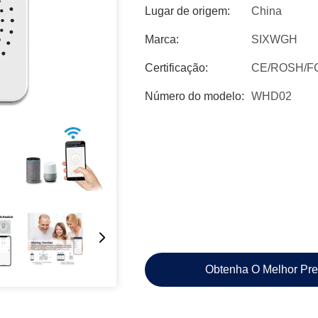
Lugar de origem:
China
Marca:
SIXWGH
Certificação:
CE/ROSH/F
Número do modelo:
WHD02
Obtenha O Melhor Pr